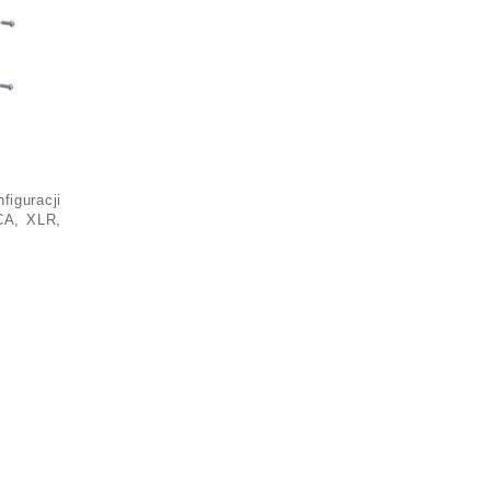
iguracji
CA, XLR,