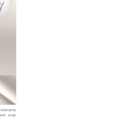
twieramy
iem oraz