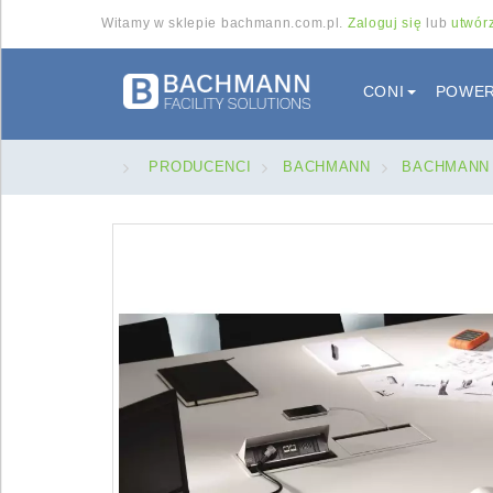
Witamy w sklepie bachmann.com.pl.
Zaloguj się
lub
utwórz
Menu
CONI
POWER
>
PRODUCENCI
>
BACHMANN
>
BACHMANN 