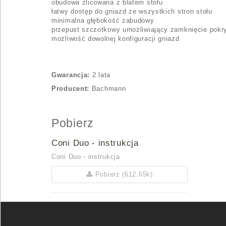
obudowa zlicowana z blatem stołu
łatwy dostęp do gniazd ze wszystkich stron stołu
minimalna głębokość zabudowy
przepust szczotkowy umożliwiający zamknięcie pokr
możliwość dowolnej konfiguracji gniazd
Gwarancja:
2 lata
Producent:
Bachmann
Pobierz
Coni Duo - instrukcja
Coni Duo - instrukcja
Pobierz (612.65k)