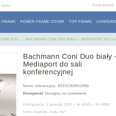
Konto klienta
 konto.
 FRAME
POWER FRAME COVER
TOP FRAME
CONFERE
CONI DUO
>
BACHMANN CONI DUO BIAŁY - MEDIAPORT DO S
Bachmann Coni Duo biały 
Mediaport do sali
konferencyjnej
Numer referencyjny:
BCD32304RJ2HDb
Dostępność
Dostępny na zamówienie
Konfiguracja: 2 gniazda 230V + 4x RJ45 + 2x HDMI
Kolor obudowy: biały mat