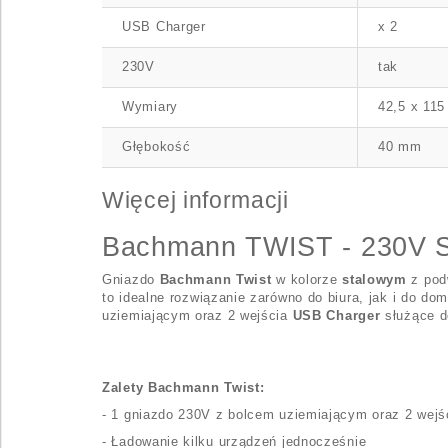
USB Charger
x 2
230V
tak
Wymiary
42,5 x 11
Głębokość
40 mm
Więcej informacji
Bachmann TWIST - 230V S
Gniazdo
Bachmann
Twist
w kolorze
stalowym
z pod
to idealne rozwiązanie zarówno do biura, jak i do d
uziemiającym oraz 2 wejścia
USB Charger
służące d
Zalety Bachmann Twist:
- 1 gniazdo 230V z bolcem uziemiającym oraz 2 wej
- Ładowanie kilku urządzeń jednocześnie