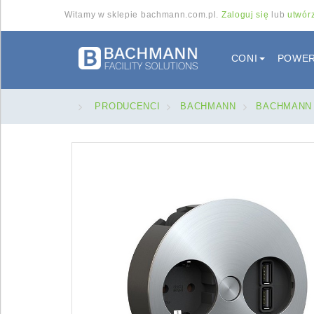
Witamy w sklepie bachmann.com.pl.
Zaloguj się
lub
utwórz
Menu
CONI
POWER
>
PRODUCENCI
>
BACHMANN
>
BACHMANN