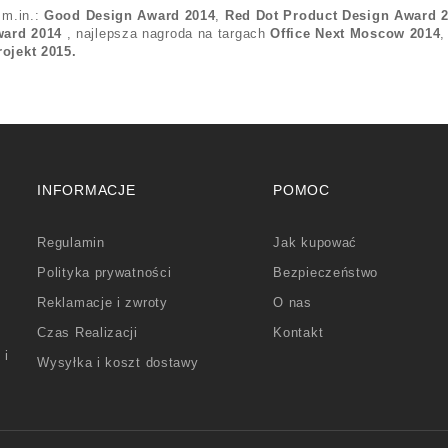
 m.in.:
Good Design Award 2014
,
Red Dot Product Design Award 
Award 2014
, najlepsza nagroda na targach
Office Next Moscow 2014
,
rojekt 2015.
INFORMACJE
POMOC
Regulamin
Jak kupować
Polityka prywatności
Bezpieczeństwo
Reklamacje i zwroty
O nas
Czas Realizacji
Kontakt
 i
Wysyłka i koszt dostawy