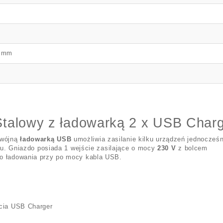
5 mm
talowy z ładowarką 2 x USB Char
wójną
ładowarką USB
umożliwia zasilanie kilku urządzeń jednocześn
omu. Gniazdo posiada 1 wejście zasilające o mocy
230 V
z bolcem
o ładowania przy po mocy kabla USB.
ścia USB Charger