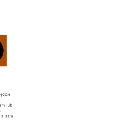
będzie
,
iem lub
ć
, a sam