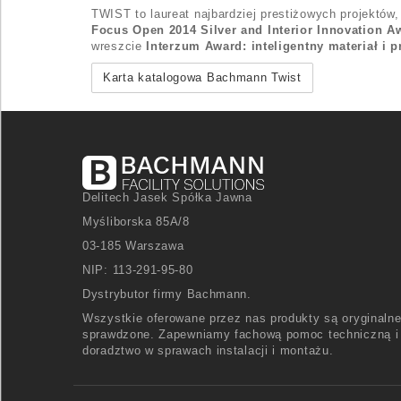
TWIST to laureat najbardziej prestiżowych projektów,
Focus Open 2014 Silver and Interior Innovation 
wreszcie
Interzum Award: inteligentny materiał i p
Karta katalogowa Bachmann Twist
Delitech Jasek Spółka Jawna
Myśliborska 85A/8
03-185 Warszawa
NIP: 113-291-95-80
Dystrybutor firmy Bachmann.
Wszystkie oferowane przez nas produkty są oryginalne
sprawdzone. Zapewniamy fachową pomoc techniczną i
doradztwo w sprawach instalacji i montażu.