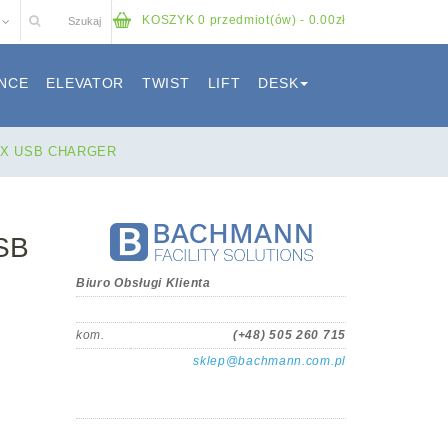
KOSZYK
0 przedmiot(ów) - 0.00zł
NCE
ELEVATOR
TWIST
LIFT
DESK
 X USB CHARGER
USB
Biuro Obsługi Klienta
kom.
(+48) 505 260 715
sklep@bachmann.com.pl