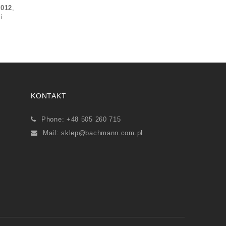
2012
,
 i
KONTAKT
Phone: +48 505 260 715
Mail:
sklep@bachmann.com.pl