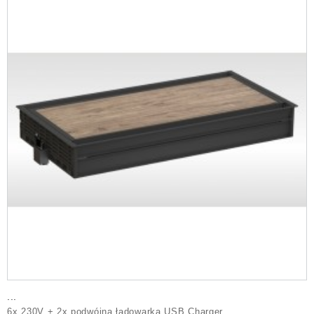
TOP FRAME
Jest 2 produktów.
POWER FRAME COVER
CONFERENCE
TOP FRAME
ELEVATOR
CONFERENCE
TWIST
ELEVATOR
LIFT
TWIST
...
6x 230V + 2x podwójna ładowarka USB Charger