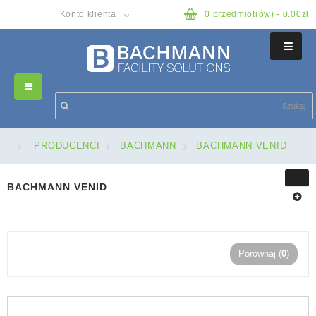
Konto klienta
0 przedmiot(ów) - 0.00zł
BACHMANN CONI
Toggle
CONI DUO
navigation
BACHMANN CONI
>
PRODUCENCI
>
BACHMANN
>
BACHMANN VENID
CONI COVER
CONI DUO
BACHMANN VENID
POWER FRAME
CONI COVER
Porównaj (
0
)
POWER FRAME COVER
POWER FRAME
BACHMANN VENID